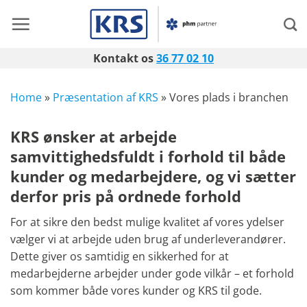
Fortsæt
til
indhold
Kontakt os
36 77 02 10
Home
»
Præsentation af KRS
»
Vores plads i branchen
KRS ønsker at arbejde
samvittighedsfuldt i forhold til både
kunder og medarbejdere, og vi sætter
derfor pris på ordnede forhold
For at sikre den bedst mulige kvalitet af vores ydelser
vælger vi at arbejde uden brug af underleverandører.
Dette giver os samtidig en sikkerhed for at
medarbejderne arbejder under gode vilkår – et forhold
som kommer både vores kunder og KRS til gode.